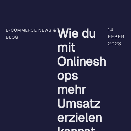
Wie du
14.
E-COMMERCE NEWS &
FEBER
BLOG
mit
2023
Onlinesh
ops
mehr
Umsatz
erzielen