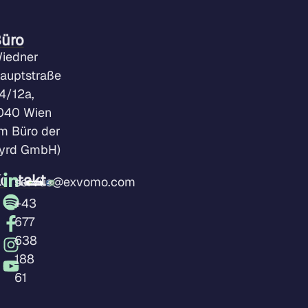
üro
iedner
auptstraße
4/12a,
040 Wien
im Büro der
yrd GmbH)
ontakt
servus@exvomo.com
+43
677
638
188
61