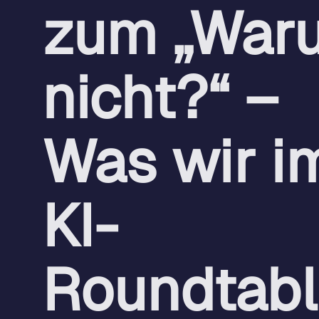
zum „War
nicht?“ –
Was wir i
KI-
Roundtabl