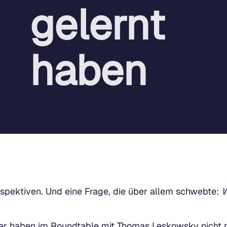
gelernt
haben
rspektiven. Und eine Frage, die über allem schwebte:
W
er haben im Roundtable mit Thomas Leskowsky nicht nu