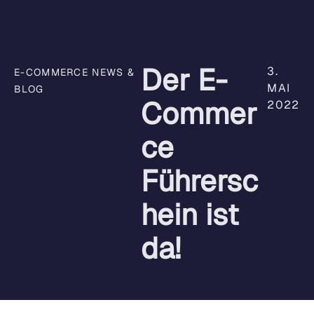
Der E-
3.
E-COMMERCE NEWS &
MAI
BLOG
Commer
2022
ce
Führersc
hein ist
da!