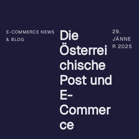
Die
29.
E-COMMERCE NEWS
JÄNNE
& BLOG
Österrei
R 2025
chische
Post und
E-
Commer
ce