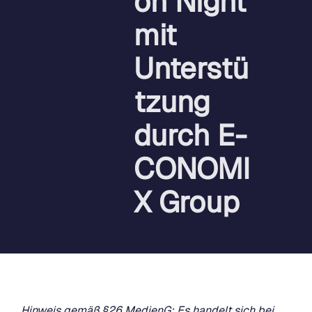
on Night
mit
Unterstü
tzung
durch E-
CONOMI
X Group
Hinweis gemäß §26 MedienG: Es handelt sich bei