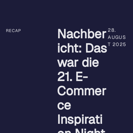
Nachber
28.
RECAP
AUGUS
icht: Das
T 2025
war die
21. E-
Commer
ce
Inspirati