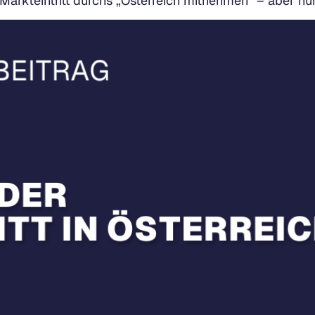
Markteintritt durchs „Österreich mitnehmen“ – aber nu