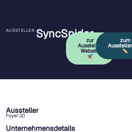
SyncSpider
AUSSTELLER
zur
zum
Aussteller
Ausstelle
Website
Aussteller
Foyer (2)
Unternehmensdetails