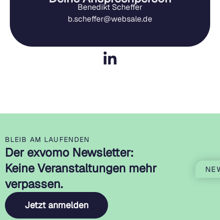
Benedikt Scheffer
b.scheffer@websale.de
BLEIB AM LAUFENDEN
Der exvomo Newsletter:
Keine Veranstaltungen mehr
NE
verpassen.
Jetzt anmelden