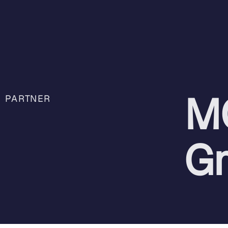
M
PARTNER
G