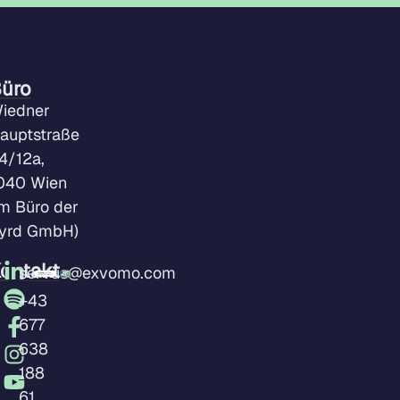
üro
iedner
auptstraße
4/12a,
040 Wien
im Büro der
yrd GmbH)
ontakt
servus@exvomo.com
+43
677
638
188
61